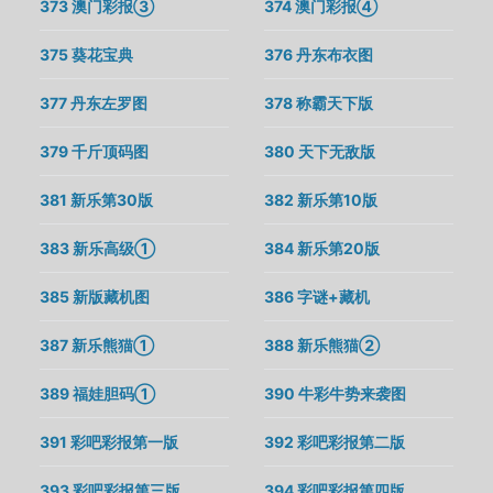
373 澳门彩报③
374 澳门彩报④
375 葵花宝典
376 丹东布衣图
377 丹东左罗图
378 称霸天下版
379 千斤顶码图
380 天下无敌版
381 新乐第30版
382 新乐第10版
383 新乐高级①
384 新乐第20版
385 新版藏机图
386 字谜+藏机
387 新乐熊猫①
388 新乐熊猫②
389 福娃胆码①
390 牛彩牛势来袭图
391 彩吧彩报第一版
392 彩吧彩报第二版
393 彩吧彩报第三版
394 彩吧彩报第四版