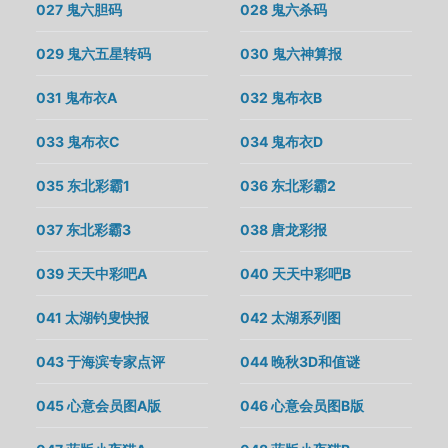
027 鬼六胆码
028 鬼六杀码
029 鬼六五星转码
030 鬼六神算报
031 鬼布衣A
032 鬼布衣B
033 鬼布衣C
034 鬼布衣D
035 东北彩霸1
036 东北彩霸2
037 东北彩霸3
038 唐龙彩报
039 天天中彩吧A
040 天天中彩吧B
041 太湖钓叟快报
042 太湖系列图
043 于海滨专家点评
044 晚秋3D和值谜
045 心意会员图A版
046 心意会员图B版