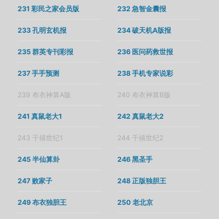
231 彩民之家会员版
232 急智金囊报
233 孔明玄机报
234 破天机A版报
235 群英专刊彩报
236 医问药救世报
237 手手预测
238 手机专家说彩
239 布衣神算A版
240 布衣神算B版
241 真鼠老大1
242 真鼠老大2
243 千禧世纪1
244 千禧世纪2
245 半仙算卦
246 黑圣手
247 败家子
248 正版独胆王
249 布衣独胆王
250 老北京