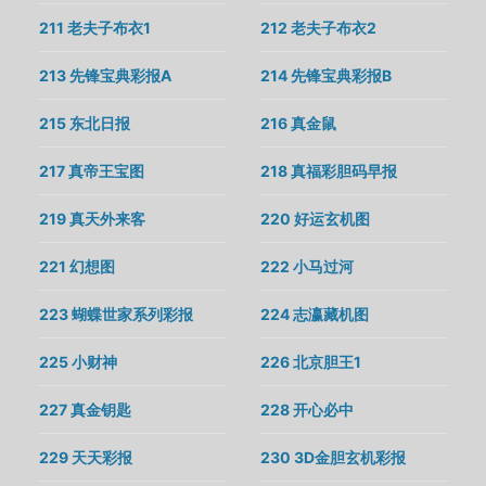
211 老夫子布衣1
212 老夫子布衣2
213 先锋宝典彩报A
214 先锋宝典彩报B
215 东北日报
216 真金鼠
217 真帝王宝图
218 真福彩胆码早报
219 真天外来客
220 好运玄机图
221 幻想图
222 小马过河
223 蝴蝶世家系列彩报
224 志瀛藏机图
225 小财神
226 北京胆王1
227 真金钥匙
228 开心必中
229 天天彩报
230 3D金胆玄机彩报