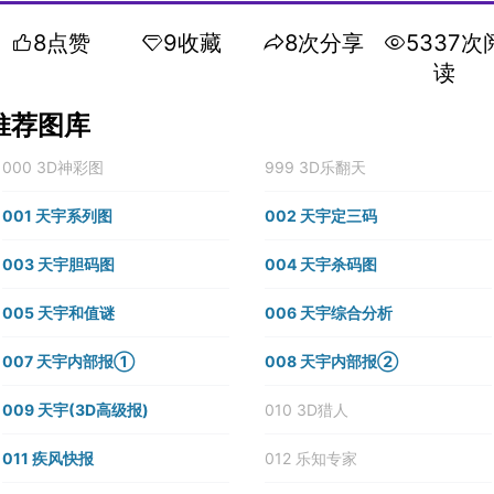
8点赞
9收藏
8次分享
5337次
读
推荐图库
000 3D神彩图
999 3D乐翻天
001 天宇系列图
002 天宇定三码
003 天宇胆码图
004 天宇杀码图
005 天宇和值谜
006 天宇综合分析
007 天宇内部报①
008 天宇内部报②
009 天宇(3D高级报)
010 3D猎人
011 疾风快报
012 乐知专家