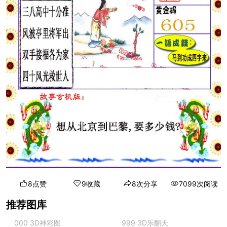
8点赞
9收藏
8次分享
7099次阅读
推荐图库
000 3D神彩图
999 3D乐翻天