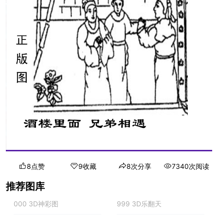
8点赞
9收藏
8次分享
7340次阅读
推荐图库
000 3D神彩图
999 3D乐翻天