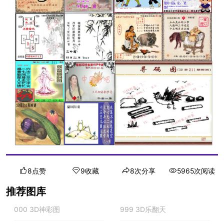
8点赞
9收藏
8次分享
5965次阅读
推荐图库
000 3D神彩图
999 3D乐翻天