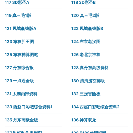
117 3D彩圣A
118 3D彩圣B
119 真三毛1版
120 真三毛2版
121 凤城赢钱版A
122 凤城赢钱版B
123 布衣胆王图
124 布衣老汉图
125 布衣神算图谜
126 老北京神算
127 丹东综合报
128 真丹东高级资料
129 一点通全版
130 清清漫玄排版
131 太湖内部资料
132 三强冒险板
133 西赵口彩吧综合资料1
134 西赵口彩吧综合资料2
135 丹东高级全版
136 神算双龙
137 泓铄制作系列图
138 5188代理资料