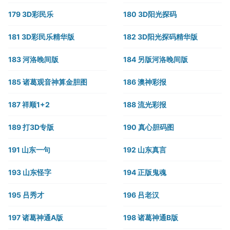
179 3D彩民乐
180 3D阳光探码
181 3D彩民乐精华版
182 3D阳光探码精华版
183 河洛晚间版
184 另版河洛晚间版
185 诸葛观音神算金胆图
186 澳神彩报
187 祥顺1+2
188 流光彩报
189 打3D专版
190 真心胆码图
191 山东一句
192 山东真言
193 山东怪字
194 正版鬼魂
195 吕秀才
196 吕老汉
197 诸葛神通A版
198 诸葛神通B版