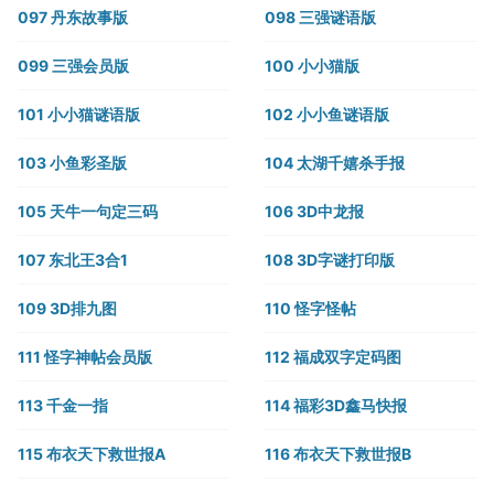
097 丹东故事版
098 三强谜语版
099 三强会员版
100 小小猫版
101 小小猫谜语版
102 小小鱼谜语版
103 小鱼彩圣版
104 太湖千嬉杀手报
105 天牛一句定三码
106 3D中龙报
107 东北王3合1
108 3D字谜打印版
109 3D排九图
110 怪字怪帖
111 怪字神帖会员版
112 福成双字定码图
113 千金一指
114 福彩3D鑫马快报
115 布衣天下救世报A
116 布衣天下救世报B