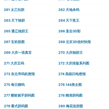
261 太乙扣胆
262 天地杀码
263 天下独胆
264 天下奖王
265 通辽独胆王
266 直击3D彩
267 玄机怪图
268 北京3D信封快报
269 大庆一语真言
270 大庆独胆王
271 大庆五码
272 大庆排版系列图
273 东北寻码机密报
274 高级闪电密报
275 每日精码
276 144美女图
277 横财就手胆码图
278 精准胆码图
279 看式胆码图
280 梅花送胆图