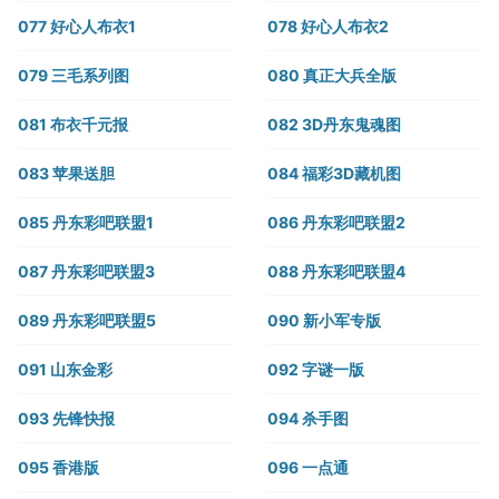
077 好心人布衣1
078 好心人布衣2
079 三毛系列图
080 真正大兵全版
081 布衣千元报
082 3D丹东鬼魂图
083 苹果送胆
084 福彩3D藏机图
085 丹东彩吧联盟1
086 丹东彩吧联盟2
087 丹东彩吧联盟3
088 丹东彩吧联盟4
089 丹东彩吧联盟5
090 新小军专版
091 山东金彩
092 字谜一版
093 先锋快报
094 杀手图
095 香港版
096 一点通