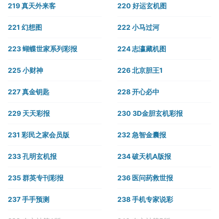
219 真天外来客
220 好运玄机图
221 幻想图
222 小马过河
223 蝴蝶世家系列彩报
224 志瀛藏机图
225 小财神
226 北京胆王1
227 真金钥匙
228 开心必中
229 天天彩报
230 3D金胆玄机彩报
231 彩民之家会员版
232 急智金囊报
233 孔明玄机报
234 破天机A版报
235 群英专刊彩报
236 医问药救世报
237 手手预测
238 手机专家说彩