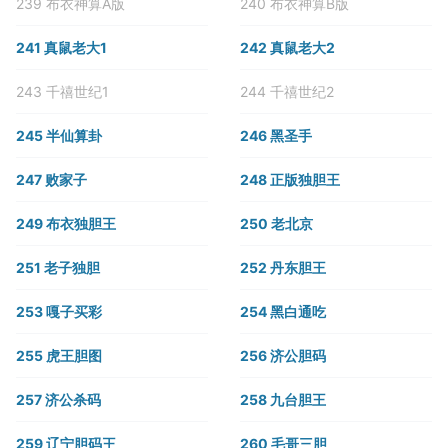
239 布衣神算A版
240 布衣神算B版
241 真鼠老大1
242 真鼠老大2
243 千禧世纪1
244 千禧世纪2
245 半仙算卦
246 黑圣手
247 败家子
248 正版独胆王
249 布衣独胆王
250 老北京
251 老子独胆
252 丹东胆王
253 嘎子买彩
254 黑白通吃
255 虎王胆图
256 济公胆码
257 济公杀码
258 九台胆王
259 辽宁胆码王
260 毛哥三胆