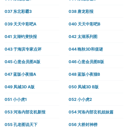
037 东北彩霸3
038 唐龙彩报
039 天天中彩吧A
040 天天中彩吧B
041 太湖钓叟快报
042 太湖系列图
043 于海滨专家点评
044 晚秋3D和值谜
045 心意会员图A版
046 心意会员图B版
047 蓝版小夜猫A
048 蓝版小夜猫B
049 凤城3D A版
050 凤城3D B版
051 小小虎1
052 小小虎2
053 河洛内部玄机新报
054 河洛内部玄机姐妹篇
055 孔老图说天下
056 大桥封神榜