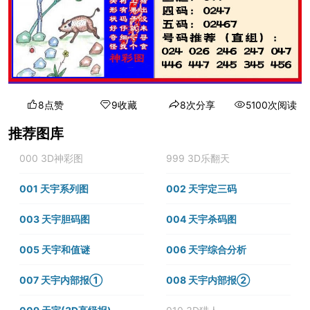
8点赞
9收藏
8次分享
5100次阅读
推荐图库
000 3D神彩图
999 3D乐翻天
001 天宇系列图
002 天宇定三码
003 天宇胆码图
004 天宇杀码图
005 天宇和值谜
006 天宇综合分析
007 天宇内部报①
008 天宇内部报②