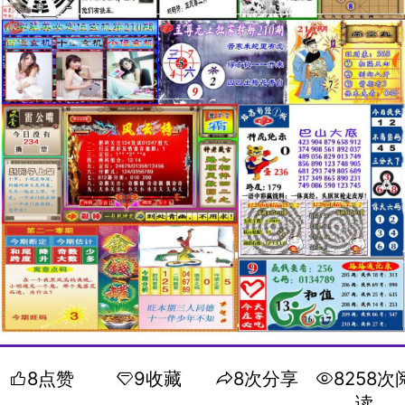
8点赞
9收藏
8次分享
8258次
读