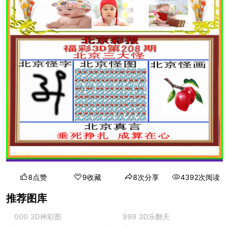
8点赞
9收藏
8次分享
4392次阅读
推荐图库
000 3D神彩图
999 3D乐翻天