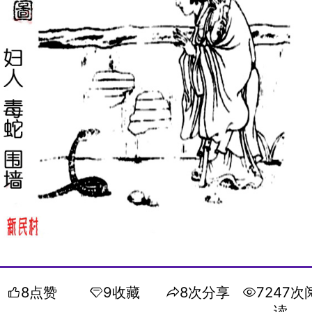
8点赞
9收藏
8次分享
7247次
读