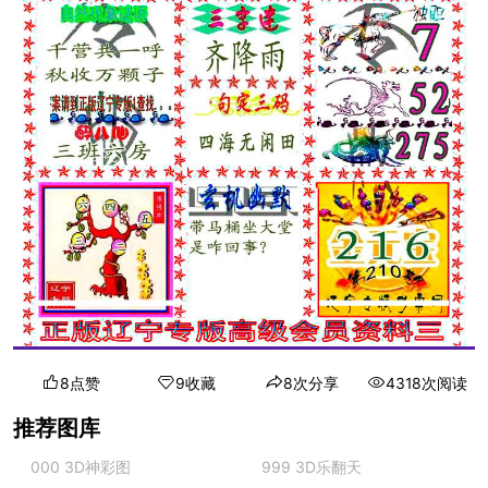
8点赞
9收藏
8次分享
4318次阅读
推荐图库
000 3D神彩图
999 3D乐翻天