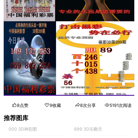
8点赞
9收藏
8次分享
5191次阅读
推荐图库
000 3D神彩图
999 3D乐翻天