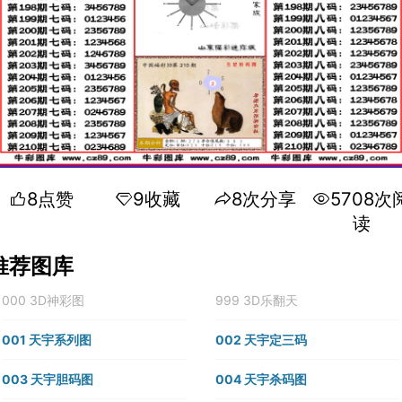
8点赞
9收藏
8次分享
5708次
读
推荐图库
000 3D神彩图
999 3D乐翻天
001 天宇系列图
002 天宇定三码
003 天宇胆码图
004 天宇杀码图