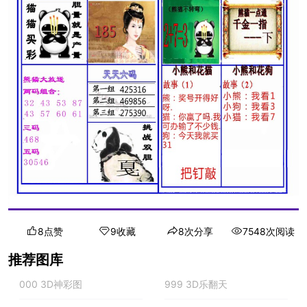
8点赞
9收藏
8次分享
7548次阅读
推荐图库
000 3D神彩图
999 3D乐翻天