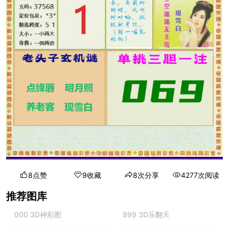
8点赞
9收藏
8次分享
4277次阅读
推荐图库
000 3D神彩图
999 3D乐翻天