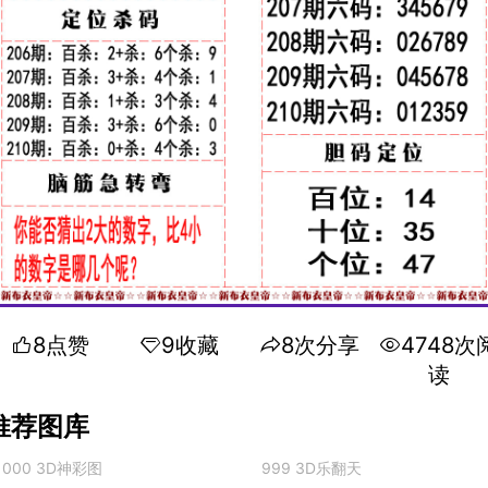
8点赞
9收藏
8次分享
4748次
读
推荐图库
000 3D神彩图
999 3D乐翻天