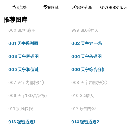
8点赞
9收藏
8次分享
7089次阅读
推荐图库
000 3D神彩图
999 3D乐翻天
001 天宇系列图
002 天宇定三码
003 天宇胆码图
004 天宇杀码图
005 天宇和值谜
006 天宇综合分析
007 天宇内部报①
008 天宇内部报②
009 天宇(3D高级报)
010 3D猎人
011 疾风快报
012 乐知专家
013 秘密通道1
014 秘密通道2