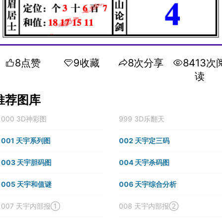
8点赞
9收藏
8次分享
8413次
读
推荐图库
000 3D神彩图
999 3D乐翻天
001 天宇系列图
002 天宇定三码
003 天宇胆码图
004 天宇杀码图
005 天宇和值谜
006 天宇综合分析
007 天宇内部报①
008 天宇内部报②