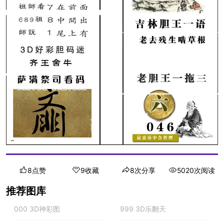
8点赞
9收藏
8次分享
5020次阅读
推荐图库
000 3D神彩图
999 3D乐翻天