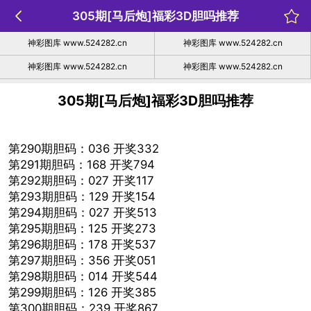
305期[马后炮]福彩3D胆吗推荐
神彩图库 www.524282.cn
神彩图库 www.524282.cn
神彩图库 www.524282.cn
神彩图库 www.524282.cn
305期[马后炮]福彩3D胆吗推荐
第290期胆码：036 开奖332
第291期胆码：168 开奖794
第292期胆码：027 开奖117
第293期胆码：129 开奖154
第294期胆码：027 开奖513
第295期胆码：125 开奖273
第296期胆码：178 开奖537
第297期胆码：356 开奖051
第298期胆码：014 开奖544
第299期胆码：126 开奖385
第300期胆码：239 开奖867