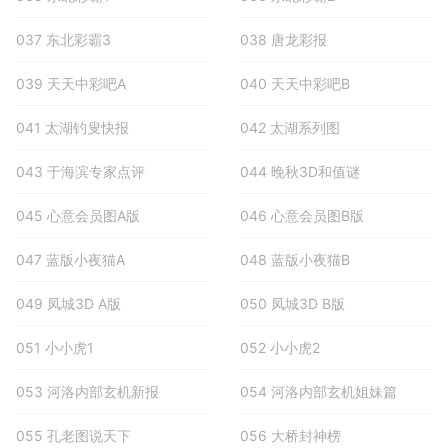
037 东北彩霸3
038 唐龙彩报
039 天天中彩吧A
040 天天中彩吧B
041 太湖钓叟快报
042 太湖系列图
043 于海滨专家点评
044 晚秋3D和值谜
045 心意会员图A版
046 心意会员图B版
047 蓝版小夜猫A
048 蓝版小夜猫B
049 凤城3D A版
050 凤城3D B版
051 小小虎1
052 小小虎2
053 河洛内部玄机新报
054 河洛内部玄机姐妹篇
055 孔老图说天下
056 大桥封神榜