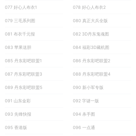
077 好心人布衣1
078 好心人布衣2
079 三毛系列图
080 真正大兵全版
081 布衣千元报
082 3D丹东鬼魂图
083 苹果送胆
084 福彩3D藏机图
085 丹东彩吧联盟1
086 丹东彩吧联盟2
087 丹东彩吧联盟3
088 丹东彩吧联盟4
089 丹东彩吧联盟5
090 新小军专版
091 山东金彩
092 字谜一版
093 先锋快报
094 杀手图
095 香港版
096 一点通