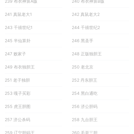
239 布衣神算A版
240 布衣神算B版
241 真鼠老大1
242 真鼠老大2
243 千禧世纪1
244 千禧世纪2
245 半仙算卦
246 黑圣手
247 败家子
248 正版独胆王
249 布衣独胆王
250 老北京
251 老子独胆
252 丹东胆王
253 嘎子买彩
254 黑白通吃
255 虎王胆图
256 济公胆码
257 济公杀码
258 九台胆王
259 辽宁胆码王
260 毛哥三胆