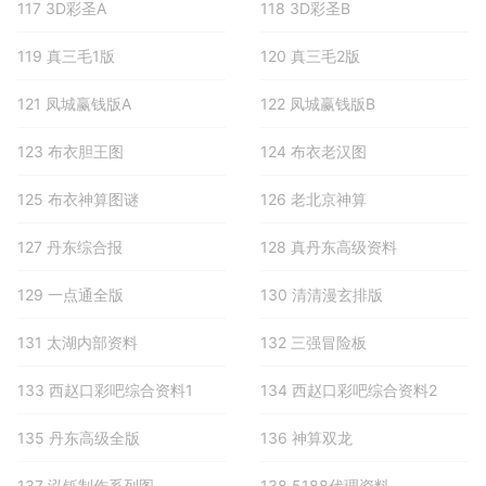
117 3D彩圣A
118 3D彩圣B
119 真三毛1版
120 真三毛2版
121 凤城赢钱版A
122 凤城赢钱版B
123 布衣胆王图
124 布衣老汉图
125 布衣神算图谜
126 老北京神算
127 丹东综合报
128 真丹东高级资料
129 一点通全版
130 清清漫玄排版
131 太湖内部资料
132 三强冒险板
133 西赵口彩吧综合资料1
134 西赵口彩吧综合资料2
135 丹东高级全版
136 神算双龙
137 泓铄制作系列图
138 5188代理资料